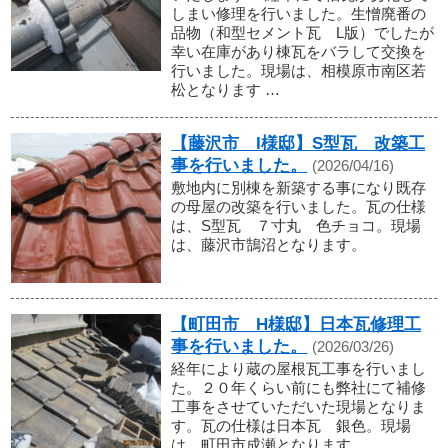
しまい修理を行いました。生憎廃番の
品物（和型セメント瓦 L版）でしたが
幸い在庫があり棟瓦をバラして交換を
行いました。現場は、相模原市南区若
松となります …
【藤沢市 I様邸】S型瓦 改築工
事を行いました。
(2026/04/16)
敷地内に別棟を新築する事になり既存
の母屋の改築を行いました。瓦の仕様
は、S型瓦 ７寸丸 色チョコ。現場
は、藤沢市鵠沼となります。
【町田市 H様邸】日本瓦修理工
事を行いました。
(2026/03/26)
経年により蔵の屋根瓦工事を行いまし
た。２０年くらい前にも弊社にて補修
工事をさせていただいた現場となりま
す。瓦の仕様は日本瓦 銀色。現場
は、町田市成瀬となります。