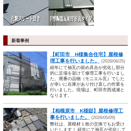
新着事例
【町田市 H様集合住宅】屋根修
理工事を行いました。
(2026/06/25)
経年にて袖瓦の留め具合が劣化し部分
的に足場を架けて修理工事を行いまし
た。廃番の品物（モニエル瓦）でした
が幸いに在庫があり付け直しの作業を
行いました。現場は、町田市西成瀬と
なります。
【相模原市 K様邸】屋根修理工
事を行いました。
(2026/05/09)
弊社は、屋根材１枚の交換でもお受け
いたします！ 経年にて袖瓦が劣化して