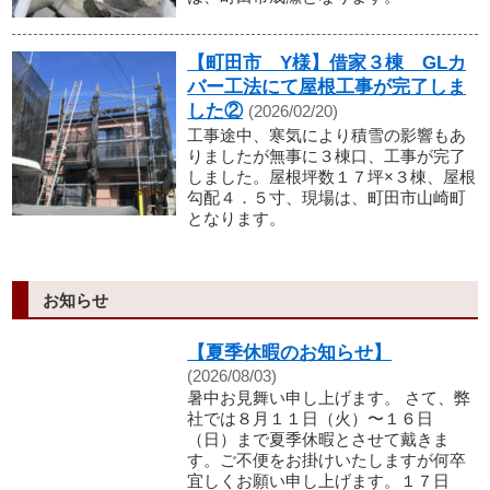
【町田市 Y様】借家３棟 GLカ
バー工法にて屋根工事が完了しま
した②
(2026/02/20)
工事途中、寒気により積雪の影響もあ
りましたが無事に３棟口、工事が完了
しました。屋根坪数１７坪×３棟、屋根
勾配４．５寸、現場は、町田市山崎町
となります。
お知らせ
【夏季休暇のお知らせ】
(2026/08/03)
暑中お見舞い申し上げます。 さて、弊
社では８月１１日（火）〜１６日
（日）まで夏季休暇とさせて戴きま
す。ご不便をお掛けいたしますが何卒
宜しくお願い申し上げます。１７日