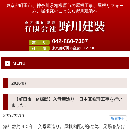
東京都町田市、神奈川県相模原市の屋根工事、屋根リフォー
ム、屋根瓦のことなら野川建装へ
042-860-7307
東京都町田市金森1−12−10
MENU
2016/07
【町田市 M様邸】入母屋造り 日本瓦修理工事を行い
ました。
2016/07/13
新着事例
築年数約４０年、入母屋造り。屋根勾配が急な為、足場を架け