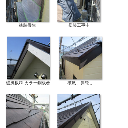
塗装養生
塗装工事中
破風板GLカラー鋼板巻
破風、鼻隠し