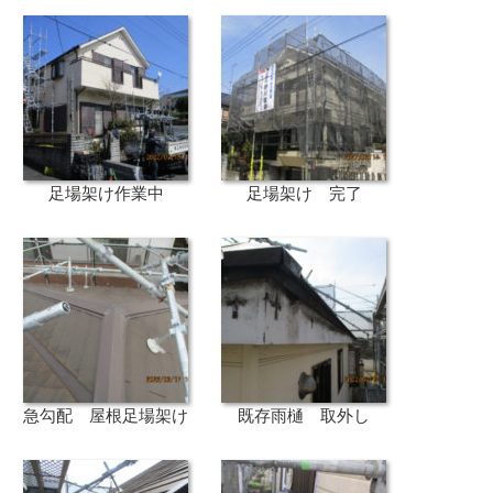
足場架け作業中
足場架け 完了
急勾配 屋根足場架け
既存雨樋 取外し