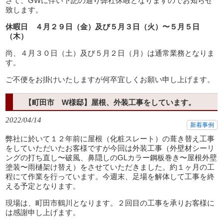
さて、GWに伴い下記の通り弊社休暇となりますのでお知らせ
致します。
休暇日 ４月２９日（金）及び５月３日（火）〜５月５日
（木）
尚、４月３０日（土）及び５月２日（月）は通常業務となりま
す。
ご不便をお掛けいたしますが何卒宜しくお願い申し上げます。
【町田市 W様邸】屋根、外装工事をしています。
2022/04/14
新着事例
弊社に於いて１２年前に屋根（化粧スレート）の葺き替え工事
をしていただいたお客様ですが今回は外装工事（外壁材シーリ
ングの打ち直し〜破風、鼻隠しのGLカラー鋼板巻き〜屋根外壁
塗装〜雨樋架け替え）をさせていただきました。約１ヶ月の工
程にて作業を行っています。今週末、足場を解体して工事を終
える予定となります。
現場は、町田市鶴川となります。２回目の工事を承りお客様に
は感謝申し上げます。