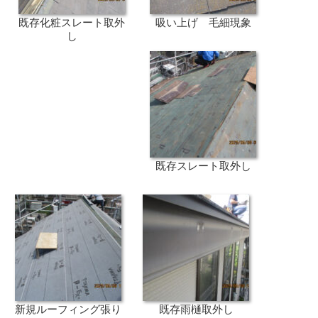
既存化粧スレート取外
吸い上げ 毛細現象
し
既存スレート取外し
新規ルーフィング張り
既存雨樋取外し