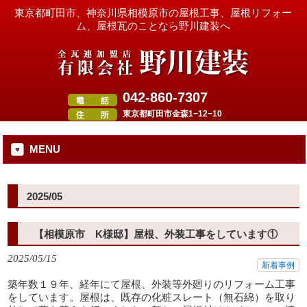
東京都町田市、神奈川県相模原市の屋根工事、屋根リフォー
ム、屋根瓦のことなら野川建装へ
042-860-7307
東京都町田市金森1−12−10
MENU
2025/05
【相模原市 K様邸】屋根、外装工事をしています①
2025/05/15
新着事例
築年数１９年、経年にて屋根、外装等外廻りのリフォーム工事
をしています。屋根は、既存の化粧スレート（無石綿）を取り