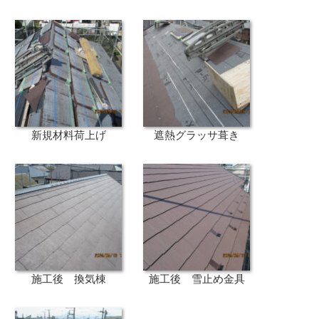
新規材料荷上げ
遮熱グラッサ葺き
施工後 換気棟
施工後 雪止め金具