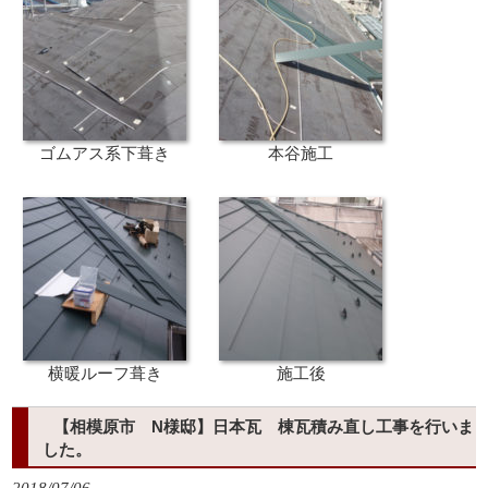
ゴムアス系下葺き
本谷施工
横暖ルーフ葺き
施工後
【相模原市 N様邸】日本瓦 棟瓦積み直し工事を行いま
した。