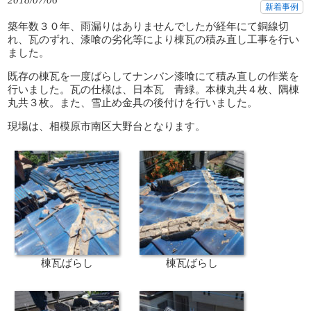
2018/07/06
新着事例
築年数３０年、雨漏りはありませんでしたが経年にて銅線切
れ、瓦のずれ、漆喰の劣化等により棟瓦の積み直し工事を行い
ました。
既存の棟瓦を一度ばらしてナンバン漆喰にて積み直しの作業を
行いました。瓦の仕様は、日本瓦 青緑。本棟丸共４枚、隅棟
丸共３枚。また、雪止め金具の後付けを行いました。
現場は、相模原市南区大野台となります。
棟瓦ばらし
棟瓦ばらし