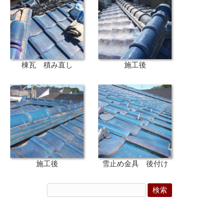
棟瓦 積み直し
施工後
施工後
雪止め金具 後付け