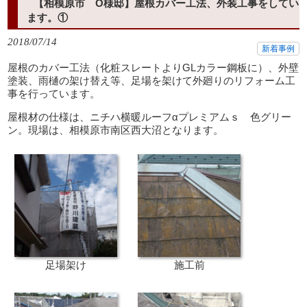
【相模原市 O様邸】屋根カバー工法、外装工事をしてい
ます。①
2018/07/14
新着事例
屋根のカバー工法（化粧スレートよりGLカラー鋼板に）、外壁
塗装、雨樋の架け替え等、足場を架けて外廻りのリフォーム工
事を行っています。
屋根材の仕様は、ニチハ横暖ルーフαプレミアムｓ 色グリー
ン。現場は、相模原市南区西大沼となります。
足場架け
施工前