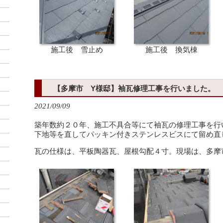
施工後 雪止め
施工後 換気棟
【多摩市 Y様邸】袖瓦修理工事を行いました。
2021/09/09
築年数約２０年、施工不具合等にて袖瓦の修理工事を行
下地等を直してパッキン付きステンレスビスにて留め直
瓦の仕様は、平板陶器瓦、屋根勾配４寸。現場は、多摩