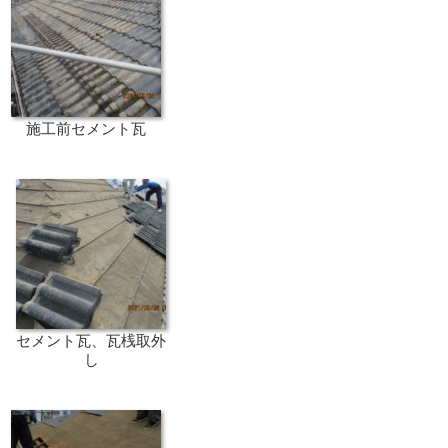
施工前セメント瓦
セメント瓦、瓦桟取外
し