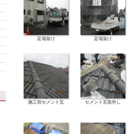
足場架け
足場架け
施工前セメント瓦
セメント瓦取外し