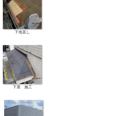
下地直し
下屋 施工