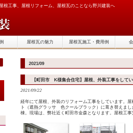
屋根工事、屋根リフォーム、屋根瓦のことなら野川建装へ
例
屋根瓦の魅力
屋根瓦施工・費用例
2021/09
【町田市 K様集合住宅】屋根、外装工事をして
2021/09/22
経年にて屋根、外装のリフォーム工事をしています。屋
ト（遮熱グラッサ 色クールブラック）に葺き替えまし
棟。現場は、弊社近く町田市金森となります。屋根工事