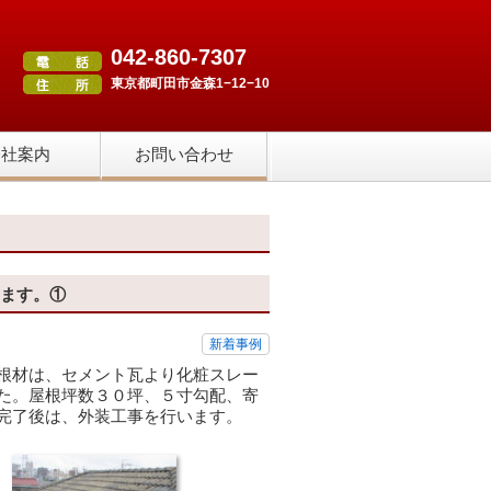
042-860-7307
東京都町田市金森1−12−10
会社案内
お問い合わせ
います。①
新着事例
根材は、セメント瓦より化粧スレー
た。屋根坪数３０坪、５寸勾配、寄
完了後は、外装工事を行います。