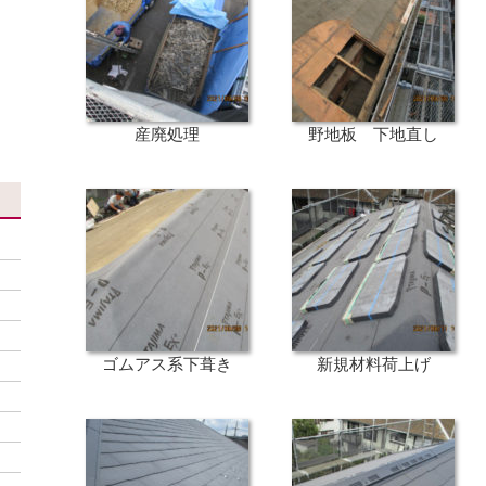
、
産廃処理
野地板 下地直し
ゴムアス系下葺き
新規材料荷上げ