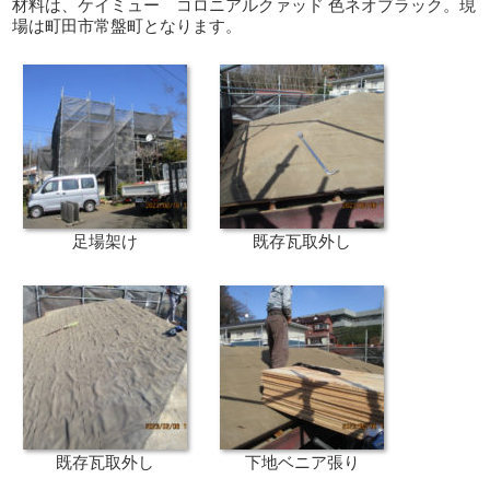
材料は、ケイミュー コロニアルクァッド 色ネオブラック。現
場は町田市常盤町となります。
足場架け
既存瓦取外し
既存瓦取外し
下地ベニア張り