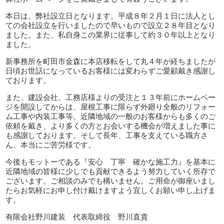
本日は、弊社設立日となります。平成８年２月１日に法人とし
ての会社設立を行いましたので早いもので設立２８年目となり
ました。また、私自身この業界に従事して約３０年以上となり
ました。
新事務所を町田市金森に本店移転をして丸４年が経ちましたが
日頃お世話になっているお客様には変わらずご愛顧戴き感謝し
ております。
また、建設会社、工務店様よりの受注と１３年前にホームペー
ジを開設してからは、屋根工事に限らず外廻り全般のリフォー
ム工事や内装工事等、近隣地域の一般のお客様からも多くのご
依頼を戴き、より多くの方とお会いする機会が増えました事に
も感謝しております。そして長年、工事を支えている職方さ
ん、本当にご苦労様です。
今後もモットーである『安心 丁寧 確かな施工力』を基本に
近隣地域の皆様に少しでも貢献できるよう努力していく所存で
ございます。ご相談のみでも構いません。ご用命が御座いまし
たらお気軽にお申し付け戴けますよう宜しくお願い申し上げま
す。
有限会社野川建装 代表取締役 野川直貴