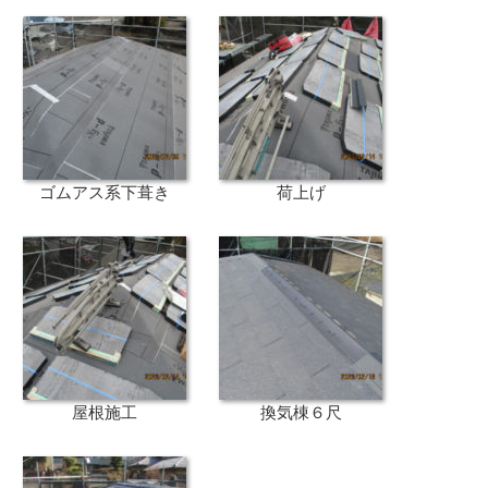
ゴムアス系下葺き
荷上げ
屋根施工
換気棟６尺