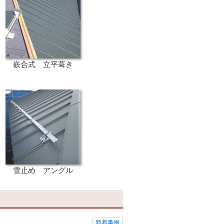
嵌合式 立平葺き
雪止め アングル
新着事例