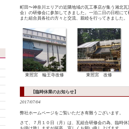
町田〜神奈川エリアの近隣地域の瓦工事店が集う湘北瓦
会）の研修会に参加してきました。一泊二日の日程にて
、
また組合員各社の方々と交流、親睦を行ってきました。
東照宮 輪王寺改修
東照宮 改修
【臨時休業のお知らせ】
2017/07/04
弊社ホームページをご覧いただき有難うございます。
さて、７月１０日（月）は、瓦組合研修会の為、臨時休
お掛け致しますが何卒、宜しくお願い申し上げます。