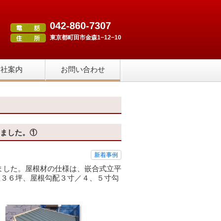
042-860-7307
東京都町田市金森1−12−10
会社案内
お問い合わせ
いました。①
新着事例
ました。屋根材の仕様は、嵌合式立平
数３６坪、屋根勾配３寸／４、５寸勾