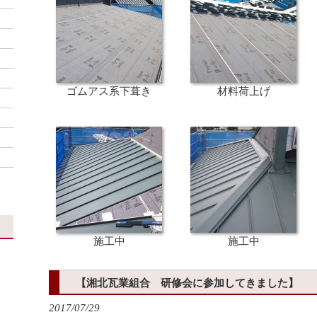
ゴムアス系下葺き
材料荷上げ
施工中
施工中
【湘北瓦業組合 研修会に参加してきました】
2017/07/29