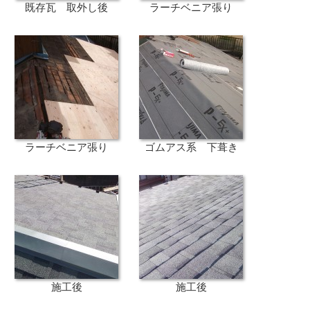
既存瓦 取外し後
ラーチベニア張り
ラーチベニア張り
ゴムアス系 下葺き
施工後
施工後