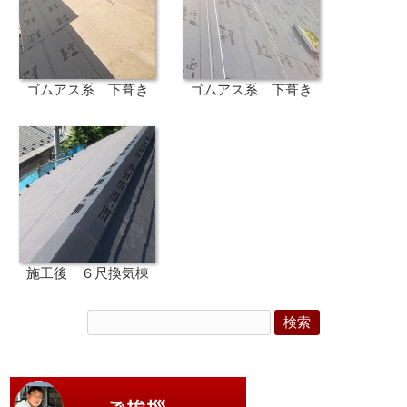
ゴムアス系 下葺き
ゴムアス系 下葺き
施工後 ６尺換気棟