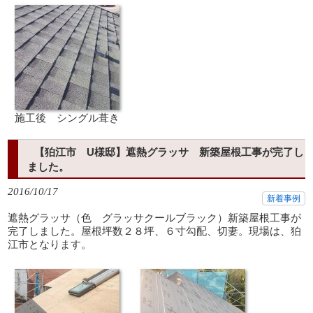
施工後 シングル葺き
【狛江市 U様邸】遮熱グラッサ 新築屋根工事が完了し
ました。
2016/10/17
新着事例
遮熱グラッサ（色 グラッサクールブラック）新築屋根工事が
完了しました。屋根坪数２８坪、６寸勾配、切妻。現場は、狛
江市となります。