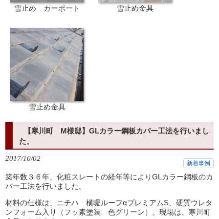
雪止め カーポート
雪止め金具
雪止め金具
【寒川町 M様邸】GLカラー鋼板カバー工法を行いまし
た。
2017/10/02
新着事例
築年数３６年、化粧スレートの経年等によりGLカラー鋼板のカ
バー工法を行いました。
材料の仕様は、ニチハ 横暖ルーフαプレミアムS、硬質ウレタ
ンフォーム入り（フッ素塗装 色グリーン）。現場は、寒川町