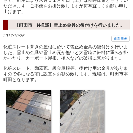
さて、所用により来月１１月４日（土）は臨時休業とさせてい
ただきます。ご不便をお掛け致しますが何卒宜しくお願い申し
上げます。
【町田市 N様邸】雪止め金具の後付けを行いました。
2017/10/26
新着事例
化粧スレート葺きの屋根に於いて雪止め金具の後付けを行いま
した。雪止め金具や雪止め瓦が無いと大雪時に軒樋に重みが掛
かったり、カーポート屋根、植木などの破損に繋がります。
化粧スレート、陶器瓦、板金屋根等、後付け用の金具がありま
すので冬になる前に設置をお勧め致します。現場は、町田市本
町田となります。