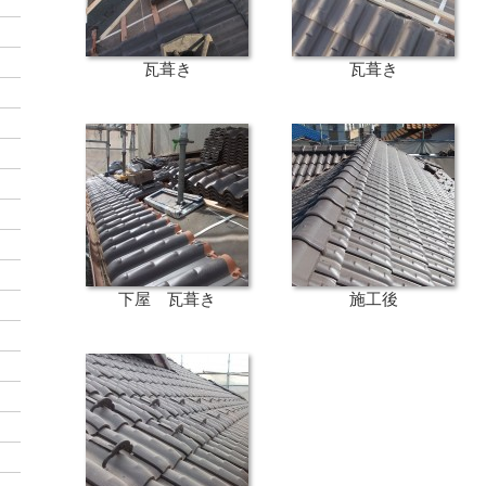
瓦葺き
瓦葺き
下屋 瓦葺き
施工後