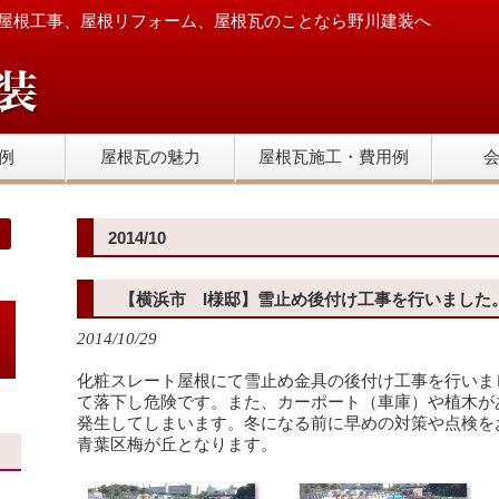
屋根工事、屋根リフォーム、屋根瓦のことなら野川建装へ
例
屋根瓦の魅力
屋根瓦施工・費用例
2014/10
【横浜市 I様邸】雪止め後付け工事を行いました
2014/10/29
化粧スレート屋根にて雪止め金具の後付け工事を行いま
て落下し危険です。また、カーポート（車庫）や植木が
発生してしまいます。冬になる前に早めの対策や点検を
青葉区梅が丘となります。