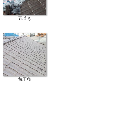
瓦葺き
施工後