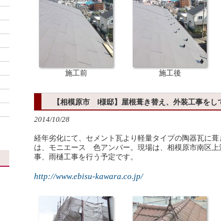
施工前
施工後
【相模原市 I様邸】屋根葺き替え、外装工事をし
2014/10/28
経年劣化にて、セメント瓦より軽量タイプの陶器瓦に葺
は、モニエース 色アンバー。現場は、相模原市南区上
事、雨樋工事を行う予定です。
http://www.ebisu-kawara.co.jp/