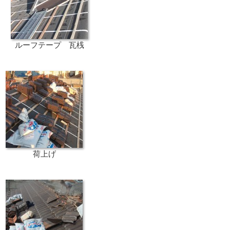
ルーフテープ 瓦桟
荷上げ