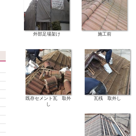
、
外部足場架け
施工前
既存セメント瓦 取外
瓦桟 取外し
し