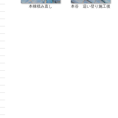
本棟積み直し
本谷 這い登り施工後