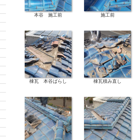
本谷 施工前
施工前
棟瓦 本谷ばらし
棟瓦積み直し