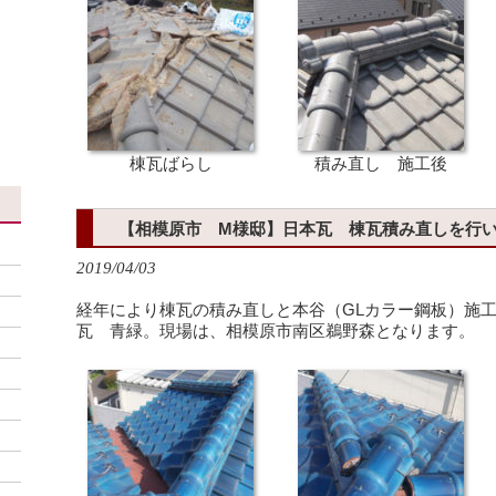
、
棟瓦ばらし
積み直し 施工後
【相模原市 M様邸】日本瓦 棟瓦積み直しを行
2019/04/03
経年により棟瓦の積み直しと本谷（GLカラー鋼板）施
瓦 青緑。現場は、相模原市南区鵜野森となります。