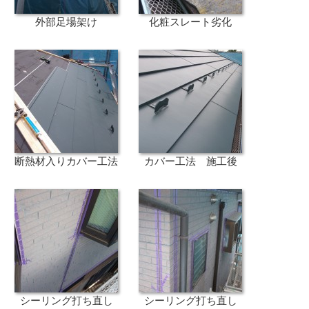
外部足場架け
化粧スレート劣化
断熱材入りカバー工法
カバー工法 施工後
シーリング打ち直し
シーリング打ち直し