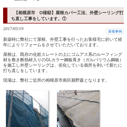
【相模原市 O様邸】屋根カバー工法、外壁シーリング打
ち直し工事をしています。①
2017/05/19
新着事例
新築時に弊社にて屋根、外壁工事を行ったお客様宅に於いて経
年によりリフォームをさせていただいております。
屋根は、既存の化粧スレートの上にゴムアス系のルーフィング
材を敷き断熱材入りのGLカラー鋼板葺き（ガルバリウム鋼板）
を施工し外壁シーリングは、劣化している個所を剥いで新たに
打ち直しをしています。
現場は、弊社ご近所の相模原市南区鵜野森となります。