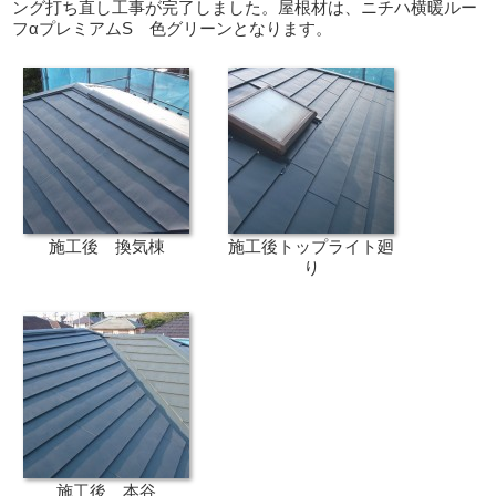
ング打ち直し工事が完了しました。屋根材は、ニチハ横暖ルー
フαプレミアムS 色グリーンとなります。
施工後 換気棟
施工後トップライト廻
り
施工後 本谷