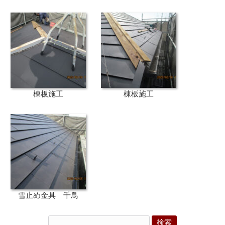
棟板施工
棟板施工
雪止め金具 千鳥