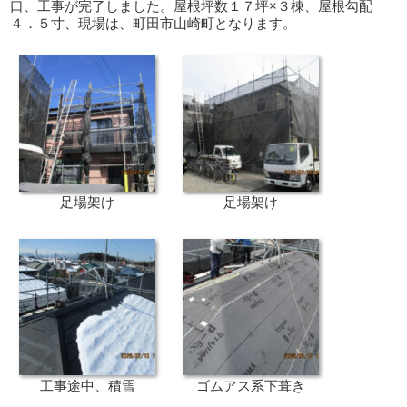
口、工事が完了しました。屋根坪数１７坪×３棟、屋根勾配
４．５寸、現場は、町田市山崎町となります。
足場架け
足場架け
工事途中、積雪
ゴムアス系下葺き