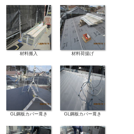
材料搬入
材料荷揚げ
GL鋼板カバー葺き
GL鋼板カバー葺き