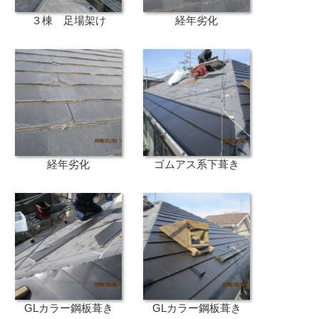
３棟 足場架け
経年劣化
経年劣化
ゴムアス系下葺き
GLカラー鋼板葺き
GLカラー鋼板葺き