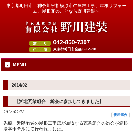
東京都町田市、神奈川県相模原市の屋根工事、屋根リフォー
ム、屋根瓦のことなら野川建装へ
042-860-7307
東京都町田市金森1−12−10
MENU
2014/02
【湘北瓦業組合 総会に参加してきました】
2014/02/28
新着事例
先般、近隣地域の屋根工事店が加盟する瓦業組合の総会が箱根
湯本ホテルにて行われました。