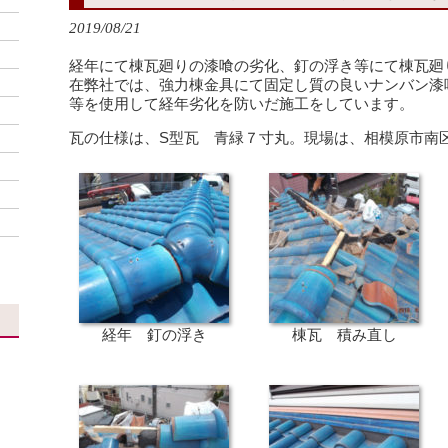
2019/08/21
経年にて棟瓦廻りの漆喰の劣化、釘の浮き等にて棟瓦廻
在弊社では、強力棟金具にて固定し質の良いナンバン漆
等を使用して経年劣化を防いだ施工をしています。
瓦の仕様は、S型瓦 青緑７寸丸。現場は、相模原市南
経年 釘の浮き
棟瓦 積み直し