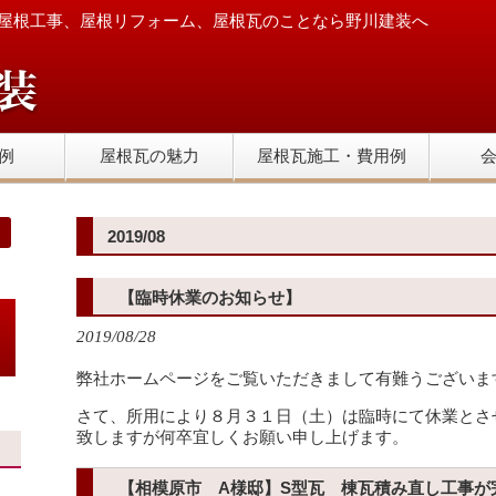
屋根工事、屋根リフォーム、屋根瓦のことなら野川建装へ
例
屋根瓦の魅力
屋根瓦施工・費用例
2019/08
【臨時休業のお知らせ】
2019/08/28
弊社ホームページをご覧いただきまして有難うございま
さて、所用により８月３１日（土）は臨時にて休業とさ
致しますが何卒宜しくお願い申し上げます。
【相模原市 A様邸】S型瓦 棟瓦積み直し工事が