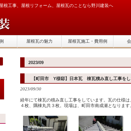
屋根工事、屋根リフォーム、屋根瓦のことなら野川建装へ
例
屋根瓦の魅力
屋根瓦施工・費用例
2023/09
【町田市 Y様邸】日本瓦 棟瓦積み直し工事をし
2023/09/30
経年にて棟瓦の積み直し工事をしています。瓦の仕様は
４枚、隅棟丸共３枚。現場は、町田市南成瀬となります