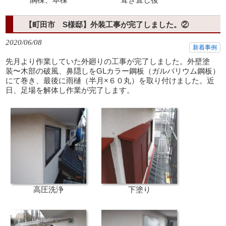
【町田市 S様邸】外装工事が完了しました。②
2020/06/08
新着事例
先月より作業していた外廻りの工事が完了しました。外壁塗
装〜木部の破風、鼻隠しをGLカラー鋼板（ガルバリウム鋼板）
にて巻き、最後に雨樋（半月×６０丸）を取り付けました。近
日、足場を解体し作業が完了します。
高圧洗浄
下塗り