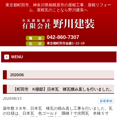
東京都町田市、神奈川県相模原市の屋根工事、屋根リフォー
ム、屋根瓦のことなら野川建装へ
042-860-7307
東京都町田市金森1−12−10
MENU
2020/06
【町田市 K様邸】日本瓦 棟瓦積み直しを行いました。
2020/06/15
新着事例
築年数３８年、日本瓦 棟瓦の積み直し工事を行いました。瓦
の仕様は、日本瓦 色ゴールド 隅棟７寸伏間瓦 本棟５寸