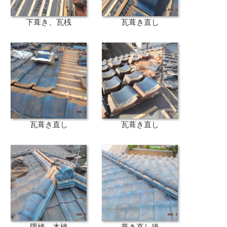
下葺き、瓦桟
瓦葺き直し
瓦葺き直し
瓦葺き直し
隅棟、本棟
葺き直し後