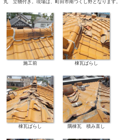
丸 立物付き。現場は、町田市南つくし野となります。
施工前
棟瓦ばらし
棟瓦ばらし
隅棟瓦 積み直し