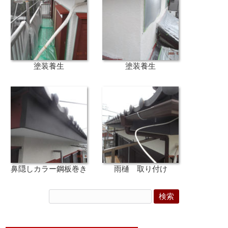
塗装養生
塗装養生
鼻隠しカラー鋼板巻き
雨樋 取り付け