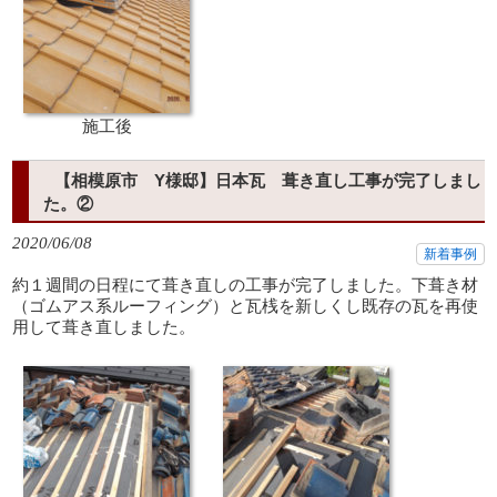
施工後
【相模原市 Y様邸】日本瓦 葺き直し工事が完了しまし
た。②
2020/06/08
新着事例
約１週間の日程にて葺き直しの工事が完了しました。下葺き材
（ゴムアス系ルーフィング）と瓦桟を新しくし既存の瓦を再使
用して葺き直しました。