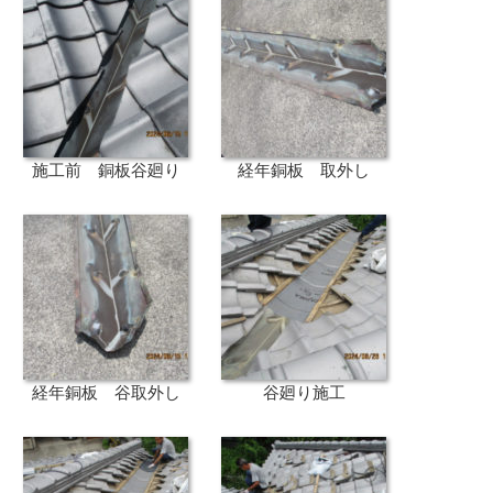
施工前 銅板谷廻り
経年銅板 取外し
経年銅板 谷取外し
谷廻り施工