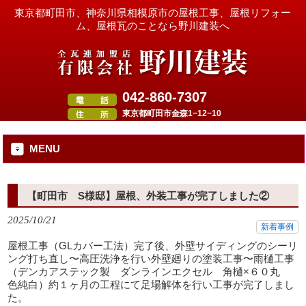
東京都町田市、神奈川県相模原市の屋根工事、屋根リフォー
ム、屋根瓦のことなら野川建装へ
042-860-7307
東京都町田市金森1−12−10
MENU
【町田市 S様邸】屋根、外装工事が完了しました②
2025/10/21
新着事例
屋根工事（GLカバー工法）完了後、外壁サイディングのシーリ
ング打ち直し〜高圧洗浄を行い外壁廻りの塗装工事〜雨樋工事
（デンカアステック製 ダンラインエクセル 角樋×６０丸
色純白）約１ヶ月の工程にて足場解体を行い工事が完了しまし
た。